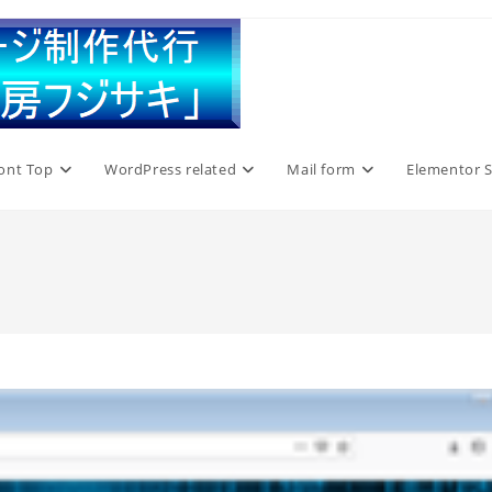
ont Top
WordPress related
Mail form
Elementor S