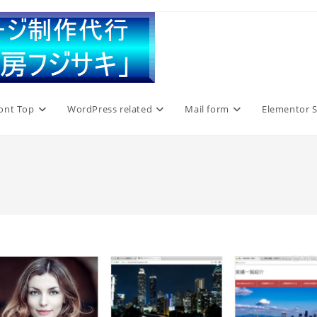
ont Top
WordPress related
Mail form
Elementor S