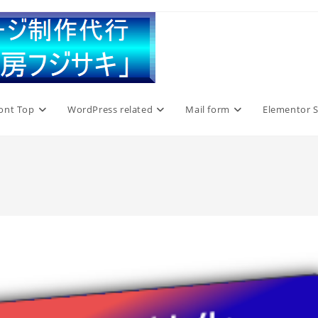
ont Top
WordPress related
Mail form
Elementor S