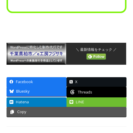
＼ 最新情報をチェック ／
Facebook
X
Bluesky
Threads
Hatena
LINE
Copy