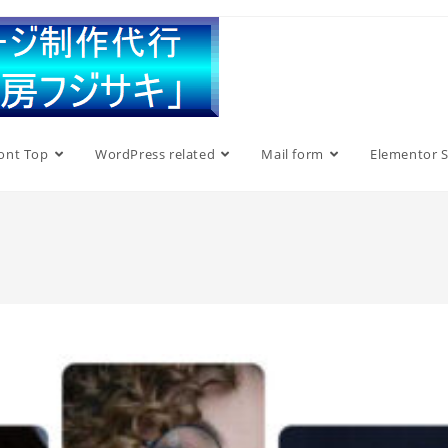
ont Top
WordPress related
Mail form
Elementor S