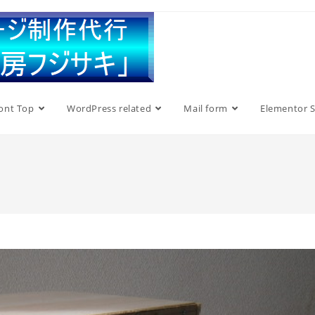
ont Top
WordPress related
Mail form
Elementor S